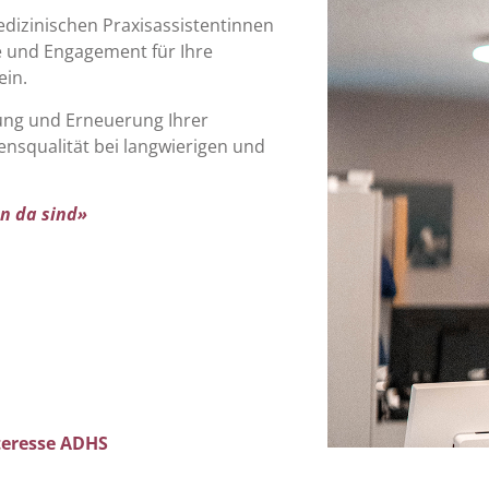
edizinischen Praxisassistentinnen
de und Engagement für Ihre
in.
tung und Erneuerung Ihrer
nsqualität bei langwierigen und
n da sind»
teresse ADHS