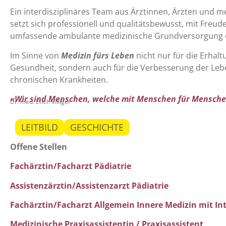
Ein interdisziplinäres Team aus Ärztinnen, Ärzten und m
setzt sich professionell und qualitätsbewusst, mit Freu
umfassende ambulante medizinische Grundversorgung e
Im Sinne von
Medizin fürs Leben
nicht nur für die Erhal
Gesundheit, sondern auch für die Verbesserung der Lebe
chronischen Krankheiten.
«
Wir sind Menschen, welche mit Menschen für Mensche
Dr. med. Erich Villiger
LEITBILD
GESCHICHTE
Offene Stellen
Fachärztin/Facharzt Pädiatrie
Assistenzärztin/Assistenzarzt
Pädiatrie
Fachärztin/Facharzt Allgemein Innere Medizin mit In
Medizinische Praxisassistentin / Praxisassistent